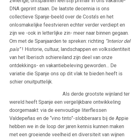
zwierige, ontspannen leefstijl primair in ons vakantie-
DNA geprint staan. De laatste decennia is ons
collectieve Spanje-beeld over de Costa’s en het
onlosmakelijke feestvieren echter verder verdiept en
zijn we -ook in letterlijke zin- meer naar binnen gegaan.
Om met de Spanjaarden te spreken: richting
“Interior del
país”
! Historie, cultuur, landschappen en volksidentiteit
van het Iberisch schiereiland zijn deel van onze
ontdekkings- en vakantiebeleving geworden… De
variatie die Spanje ons op dit vlak te bieden heeft is
schier onuitputtelijk.
Als derde grootste wijnland ter
wereld heeft Spanje een vergelijkbare ontwikkeling
doorgemaakt: via de eenvoudige literflessen
Valdepeñas en de “vino tinto”-slobberaars bij de Appie
hebben we in de loop der jaren kennis kunnen maken
met een groeiende veelheid en diversiteit van wijnen